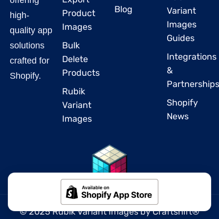
Blog
Variant
Product
high-
Images
Images
quality app
Guides
Bulk
solutions
Integrations
Delete
crafted for
&
Products
Shopify.
Partnership
Rubik
Shopify
Variant
News
Images
© 2025 Rubik Variant Images by
Craftshift
®