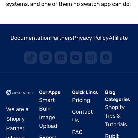
systems, and one of them no swatch app can do.
Documentation
Partners
Privacy Policy
Affiliate
Our Apps
Quick Links
Blog
Categories
Smart
Pricing
Shopify
Bulk
We are a
Contact
Tips &
Image
Shopify
Us
Tutorials
Upload
Partner
FAQ
Rubik
Export
offering