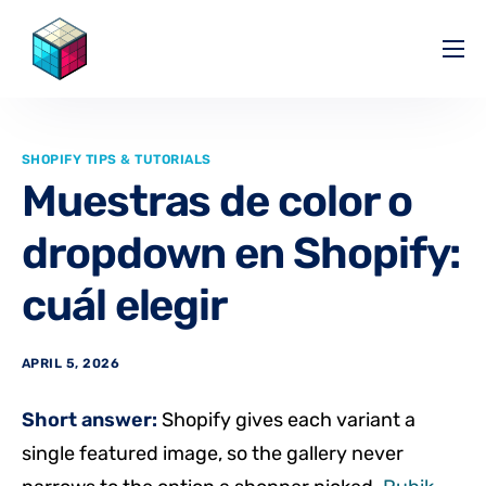
Pricing
Help Center
SHOPIFY TIPS & TUTORIALS
Partners
Muestras de color o
Affiliate
dropdown en Shopify:
Blog
cuál elegir
APRIL 5, 2026
Short answer:
Shopify gives each variant a
single featured image, so the gallery never