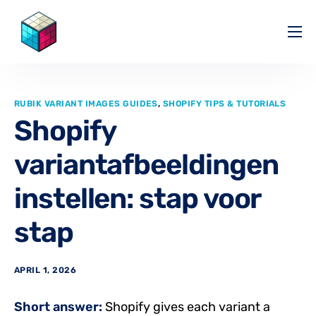
Pricing
Help Center
RUBIK VARIANT IMAGES GUIDES
,
SHOPIFY TIPS & TUTORIALS
Partners
Shopify
Affiliate
variantafbeeldingen
Blog
instellen: stap voor
stap
APRIL 1, 2026
Short answer:
Shopify gives each variant a