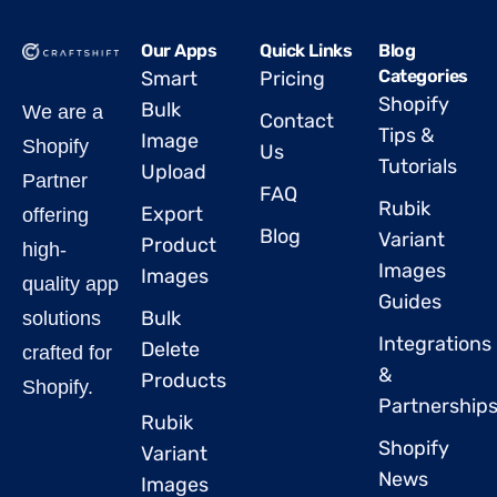
Our Apps
Quick Links
Blog
Categories
Smart
Pricing
Shopify
Bulk
We are a
Contact
Tips &
Image
Shopify
Us
Tutorials
Upload
Partner
FAQ
Rubik
Export
offering
Blog
Variant
Product
high-
Images
Images
quality app
Guides
Bulk
solutions
Integrations
Delete
crafted for
&
Products
Shopify.
Partnership
Rubik
Shopify
Variant
News
Images