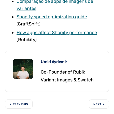
Comparação de apps de imagens de
variantes
Shopify speed optimization guide
(CraftShift)
How apps affect Shopify performance
(Rubikify)
Umid Aydemir
Co-Founder of Rubik
Variant Images & Swatch
PREVIOUS
NEXT