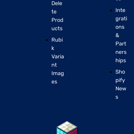
Dele
Inte
te
grati
Prod
ons
ucts
&
Rubi
Part
k
ners
Varia
hips
nt
Sho
Imag
pify
es
New
s