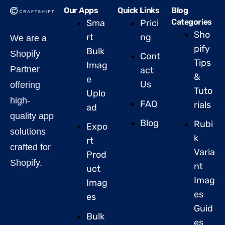
Our Apps
Quick Links
Blog
Categories
Sma
Prici
Sho
rt
ng
We are a
pify
Bulk
Shopify
Cont
Tips
Imag
Partner
act
&
e
Us
offering
Tuto
Uplo
high-
FAQ
rials
ad
quality app
Blog
Rubi
Expo
solutions
k
rt
crafted for
Varia
Prod
Shopify.
nt
uct
Imag
Imag
es
es
Guid
Bulk
es