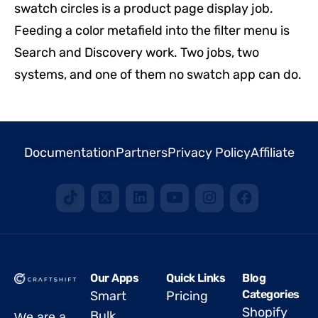
swatch circles is a product page display job.
Feeding a color metafield into the filter menu is
Search and Discovery work. Two jobs, two
systems, and one of them no swatch app can do.
Documentation
Partners
Privacy Policy
Affiliate
Our Apps
Quick Links
Blog
Categories
Smart
Pricing
Shopify
Bulk
We are a