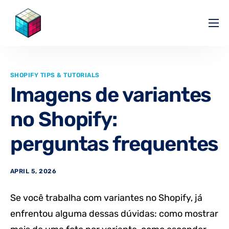
Pricing
Help Center
SHOPIFY TIPS & TUTORIALS
Partners
Imagens de variantes
Affiliate
no Shopify:
Blog
perguntas frequentes
APRIL 5, 2026
Se você trabalha com variantes no Shopify, já
enfrentou alguma dessas dúvidas: como mostrar