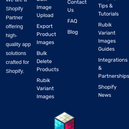
Contact
Tips &
Image
Shopify
Us
Tutorials
Upload
Partner
FAQ
Rubik
Export
offering
Blog
Variant
Product
high-
Images
Images
quality app
Guides
Bulk
solutions
Integrations
Delete
crafted for
&
Products
Shopify.
Partnership
Rubik
Shopify
Variant
News
Images